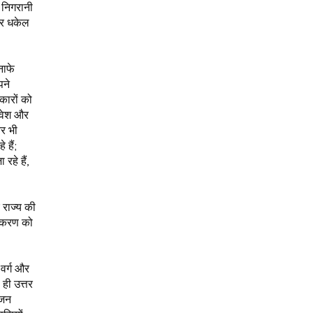
, निगरानी
 ओर धकेल
नाफे
पने
कारों को
निवेश और
और भी
 हैं;
हे हैं,
 राज्य की
वीकरण को
 वर्ग और
ही उत्तर
 जन