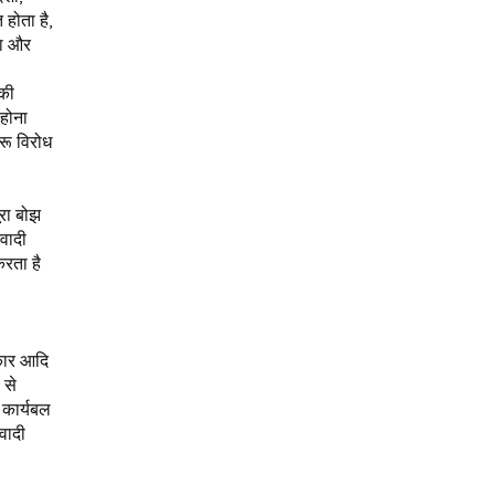
होता है,
दा और
िकी
 होना
रू विरोध
ूरा बोझ
रवादी
करता है
िकार आदि
 से
 कार्यबल
वादी