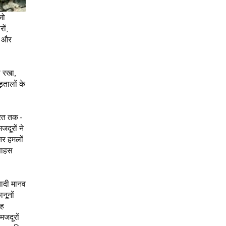
जो
ों,
्र और
ी रखा,
ड़तालों के
ूरत तक -
जदूरों ने
ंतर हमलों
 साहस
यादी मानव
नूनों
रह
मजदूरों