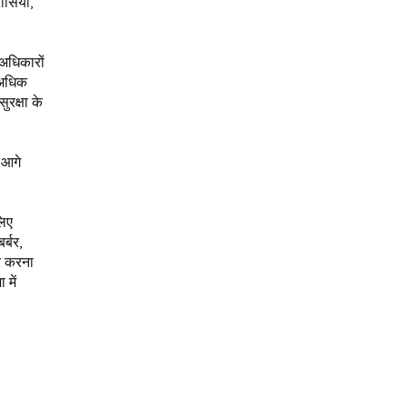
ासियों,
अधिकारों
 अधिक
रक्षा के
 आगे
लिए
र्बर,
र करना
में