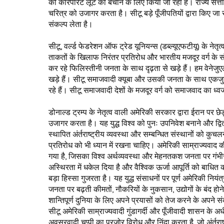
की कॉरपोरेट लूट को बचाने के लिए किया जा रहा है। राज्य सत्
चरित्र को उजागर करता है। सीटू बड़े पूँजीपतियों द्वारा किए जा
संकल्प लेता है।
सीटू, वर्ल्ड फेडरेशन ऑफ ट्रेड यूनियन्स (डब्ल्यूएफटीयू) के नेतृत
ताकतों के खिलाफ निरंतर प्रतिरोध और भारतीय मजदूर वर्ग के सं
कर रहे फिलिस्तीनी जनता के साथ दृढ़ता से खड़े हैं। हम वेनेजुएल
खड़े हैं। सीटू समाजवादी क्यूबा और उसकी जनता के साथ एकजु
रहे हैं। सीटू समाजवादी देशों के मजदूर वर्ग को समाजवाद का ध्व
डोनाल्ड ट्रम्प के नेतृत्व वाली अमेरिकी सरकार द्वारा ईरान पर छ
उजागर करता है। यह युद्ध विश्व को पुनः उपनिवेश बनाने और द्विती
स्थापित अंर्तराष्ट्रीय व्यवस्था और सम्बन्धित संस्थानों को कुच
प्रतिरोध को भी ध्यान में रखना चाहिए। अमेरिकी साम्राज्यवाद की ग
गया है, जिसका विश्व अर्थव्यवस्था और मेहनतकश जनता पर गंभीर
अस्थिरता में धकेल दिया है और वैश्विक ऊर्जा आपूर्ति को बाधित क
बड़ा हिस्सा गुजरता है। यह युद्ध संसाधनों पर पूर्ण अमेरिकी न
जनता पर बढ़ती कीमतों, नौकरियों के नुकसान, उद्योगों के बंद होने
शान्तिपूर्ण दुनिया के लिए अपने प्रयासों को तेज करने के अपने स
सीटू अमेरिकी साम्राज्यवादी गुंडागर्दी और पूँजीवादी शासन के अ
अवसरवादी चुप्पी का पुरजोर विरोध और निंदा करता है, जो अंर्तराष