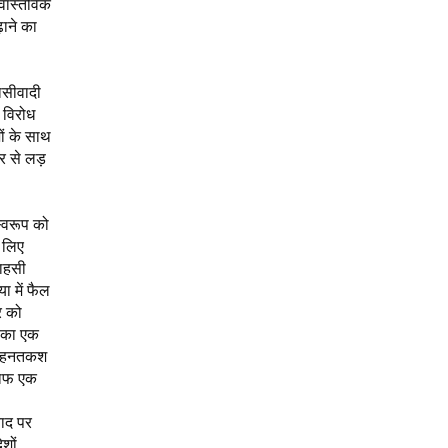
 वास्तविक
ढ़ाने का
फासीवादी
 विरोध
ों के साथ
ौर से लड़
स्वरूप को
े लिए
साहसी
ा में फैल
र को
ल का एक
 मेहनतकश
िलाफ एक
वाद पर
शों,