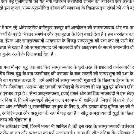
ता और बड़े पूँजीपतियों का यह नंगा गठबंधन सत्ताधारी शासन की व्यवस्था और उसके
 रहे इस क्रूर, राज्य-प्रायोजित शोषण की व्यवस्था के खिलाफ इस संघर्ष को आगे ब
्व में चल रहे अंर्तराष्ट्रीय वर्गोन्मुख मजदूर वर्ग आन्दोलन को साम्राज्यवाद और नव-
घर्षों के प्रति निरंतर समर्थन और एकजुटता के लिए बधाई देता है। हम नरसंहार का
ा, ईरान और साम्राज्यवादी आक्रमण के विरुद्ध सम्प्रभुता की रक्षा कर रहे सभी देश
टता से खड़ा है जो साम्राज्यवाद की नाकाबंदी और आक्रमण के सबसे अमानवीय द
ज बुलंद रखने के लिए बधाई देता है।
ेड़ा गया मौजूदा युद्ध एक बार फिर साम्राज्यवाद के पूरी तरह विनाशकारी वर्चस्ववादी 
य विश्व युद्ध के बाद फासीवाद की पराजय के बाद राष्ट्रों की सम्प्रभुता की रक्षा क
लने का प्रयास करता है। हमें अमेरिकी साम्राज्यवादी गुंडागर्दी के खिलाफ ईरान के 
ैर-जिम्मेदार, असभ्य और उन्मादी कार्रवाइयों के कारण ही यह युद्ध पूरे पश्चिम एशिय
 प्रभाव पड़ा है। सैन्य आक्रामकता, हवाई हमले और आर्थिक नाकाबंदी ने इस क्षेत्
र दिया है, जिसमें महत्वपूर्ण होर्मुज जलडमरूमध्य भी शामिल है, जिससे विश्व के ते
ियंत्रण और अमेरिकी भू-राजनीतिक प्रभुत्व के लिए है, और इसका बोझ दुनिया भर की
, अनिश्चितता और असुरक्षा के रूप में पड़ रहा है। सीटू साम्राज्यवादी युद्धों के ख
ंकल्प को दोहराता है।
धीन अधिकांश देशों, जिनमें भारत भी शामिल है, की इस तरह के साम्राज्यवादी वर्चस्व
्ट्रीय कानून और व्यवस्था का पूर्ण उल्लंघन है। साथ ही, सीटू दुनिया के अधिकांश दे