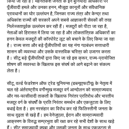
किया जा रहा है। मेहनतकश जनता के इन बुनियादी अधिकारों पर
पूँजीवादी हमले और उनका हनन, मौजूदा कानूनों और संवैधानिक
JOINT PLATFORMS
प्रावधानों का घोर उल्लंघन है, जिनका राज्य तंत्र और केन्द्र तथा
अधिकांश राज्यों की सरकारें अपने सबसे आज्ञाकारी सेवकों की तरह
Worker - Peasant
निर्लज्जतापूर्वक उल्लंघन कर रही हैं। मजदूरों को पीटा जा रहा है,
नेताओं को हिरासत में लिया जा रहा है और लोकतांत्रिक अधिकारों का
Fraternal Trade Unions
हनन केवल मजदूरों की कॉरपोरेट लूट को बचाने के लिए किया जा रहा
है। राज्य सत्ता और बड़े पूँजीपतियों का यह नंगा गठबंधन सत्ताधारी
Mass Organisations
शासन की व्यवस्था और उसके वास्तविक चरित्र को उजागर करता
है। सीटू बड़े पूँजीपतियों द्वारा किए जा रहे इस क्रूर, राज्य-प्रायोजित
Jan Ekta Jan Adhikari Andolan
शोषण की व्यवस्था के खिलाफ इस संघर्ष को आगे बढ़ाने का संकल्प
लेता है।
सीटू, वर्ल्ड फेडरेशन ऑफ ट्रेड यूनियन्स (डब्ल्यूएफटीयू) के नेतृत्व में
चल रहे अंर्तराष्ट्रीय वर्गोन्मुख मजदूर वर्ग आन्दोलन को साम्राज्यवाद
और नव-फासीवादी ताकतों के खिलाफ निरंतर प्रतिरोध और भारतीय
मजदूर वर्ग के संघर्षों के प्रति निरंतर समर्थन और एकजुटता के लिए
बधाई देता है। हम नरसंहार का विरोध कर रहे फिलिस्तीनी जनता के
साथ दृढ़ता से खड़े हैं। हम वेनेजुएला, ईरान और साम्राज्यवादी
आक्रमण के विरुद्ध सम्प्रभुता की रक्षा कर रहे सभी देशों के साथ खड़े
हैं। सीटू समाजवादी क्यूबा और उसकी जनता के साथ एकजुटता से