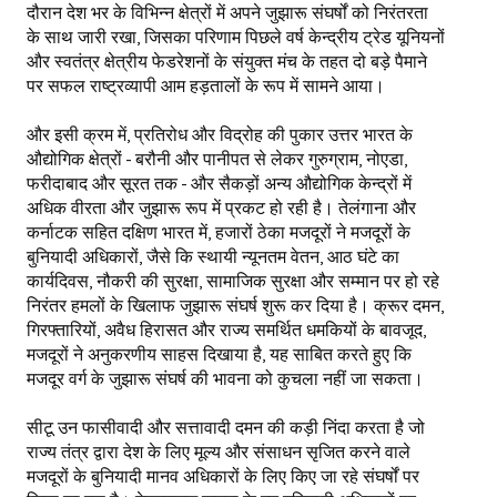
दौरान देश भर के विभिन्न क्षेत्रों में अपने जुझारू संघर्षों को निरंतरता
Books
के साथ जारी रखा, जिसका परिणाम पिछले वर्ष केन्द्रीय ट्रेड यूनियनों
और स्वतंत्र क्षेत्रीय फेडरेशनों के संयुक्त मंच के तहत दो बड़े पैमाने
Campaigning Materials
पर सफल राष्ट्रव्यापी आम हड़तालों के रूप में सामने आया।
Hindi
और इसी क्रम में, प्रतिरोध और विद्रोह की पुकार उत्तर भारत के
General Election 2019
औद्योगिक क्षेत्रों - बरौनी और पानीपत से लेकर गुरुग्राम, नोएडा,
फरीदाबाद और सूरत तक - और सैकड़ों अन्य औद्योगिक केन्द्रों में
Archives
अधिक वीरता और जुझारू रूप में प्रकट हो रही है। तेलंगाना और
कर्नाटक सहित दक्षिण भारत में, हजारों ठेका मजदूरों ने मजदूरों के
CITU @ 50
बुनियादी अधिकारों, जैसे कि स्थायी न्यूनतम वेतन, आठ घंटे का
कार्यदिवस, नौकरी की सुरक्षा, सामाजिक सुरक्षा और सम्मान पर हो रहे
JOURNALS
निरंतर हमलों के खिलाफ जुझारू संघर्ष शुरू कर दिया है। क्रूर दमन,
गिरफ्तारियों, अवैध हिरासत और राज्य समर्थित धमकियों के बावजूद,
The Working Class
मजदूरों ने अनुकरणीय साहस दिखाया है, यह साबित करते हुए कि
मजदूर वर्ग के जुझारू संघर्ष की भावना को कुचला नहीं जा सकता।
The Voice of the Working Women
सीटू उन फासीवादी और सत्तावादी दमन की कड़ी निंदा करता है जो
CITU Mazdoor
राज्य तंत्र द्वारा देश के लिए मूल्य और संसाधन सृजित करने वाले
मजदूरों के बुनियादी मानव अधिकारों के लिए किए जा रहे संघर्षों पर
Kamkaji Mahila