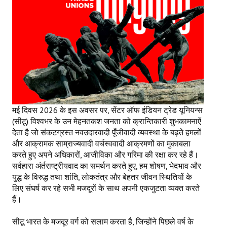
Working Committee
General Council
State Committees
STRUGGLE
Independent
मई दिवस 2026 के इस अवसर पर, सेंटर ऑफ इंडियन ट्रेड यूनियन्स
(सीटू) विश्वभर के उन मेहनतकश जनता को क्रान्तिकारी शुभकामनाऐं
Joint
देता है जो संकटग्रस्त नवउदारवादी पूँजीवादी व्यवस्था के बढ़ते हमलों
और आक्रामक साम्राज्यवादी वर्चस्ववादी आक्रमणों का मुकाबला
Mazdoor - Kisan Sangharsh Rally
करते हुए अपने अधिकारों, आजीविका और गरिमा की रक्षा कर रहे हैं।
सर्वहारा अंर्तराष्ट्रीयवाद का समर्थन करते हुए, हम शोषण, भेदभाव और
DOCUMENTS
युद्ध के विरुद्ध तथा शांति, लोकतंत्र और बेहतर जीवन स्थितियों के
लिए संघर्ष कर रहे सभी मजदूरों के साथ अपनी एकजुटता व्यक्त करते
Citu Documents
हैं।
Mahadharna 2017
सीटू भारत के मजदूर वर्ग को सलाम करता है, जिन्होंने पिछले वर्ष के